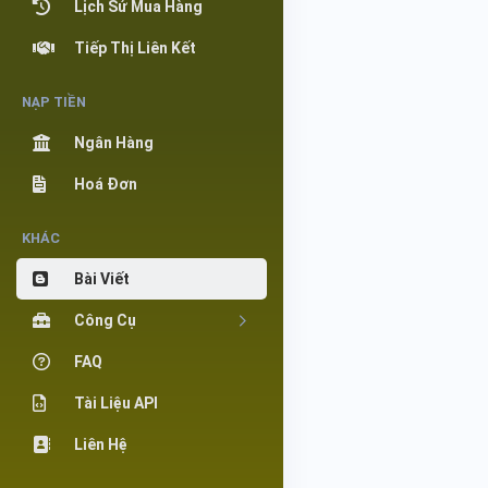
Lịch Sử Mua Hàng
Tiếp Thị Liên Kết
NẠP TIỀN
Ngân Hàng
Hoá Đơn
KHÁC
Bài Viết
Công Cụ
FAQ
Tài Liệu API
Liên Hệ