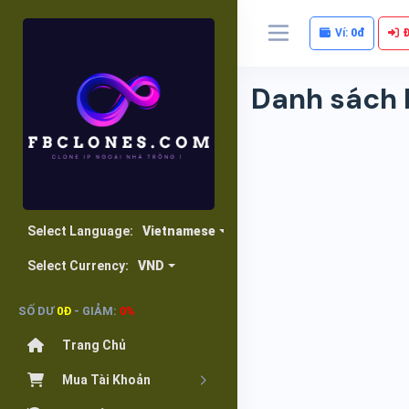
Ví:
0đ
Danh sách b
Select Language:
Vietnamese
Select Currency:
VND
SỐ DƯ
0Đ
- GIẢM:
0%
Trang Chủ
Mua Tài Khoản