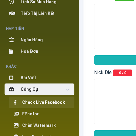
Lịch Sử Mua Hàng
Tiếp Thị Liên Kết
NẠP TIỀN
Ngân Hàng
Hoá Đơn
KHÁC
Nick Die
0
/
0
Bài Viết
Công Cụ
Check Live Facebook
EPhotor
Chèn Watermark