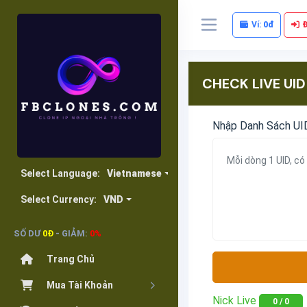
Ví:
0đ
CHECK LIVE UID
Nhập Danh Sách UI
Select Language:
Vietnamese
Select Currency:
VND
SỐ DƯ
0Đ
- GIẢM:
0%
Trang Chủ
Mua Tài Khoản
Nick Live
0
/
0